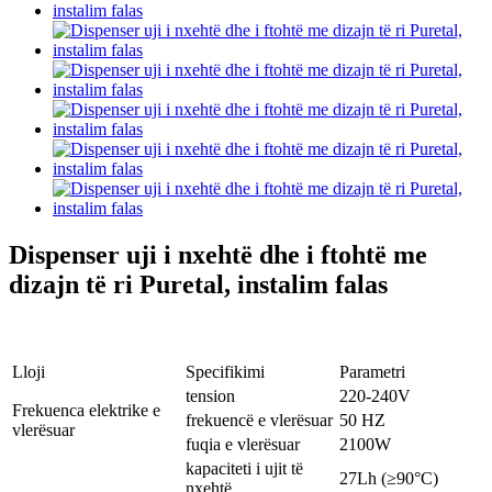
Dispenser uji i nxehtë dhe i ftohtë me
dizajn të ri Puretal, instalim falas
Lloji
Specifikimi
Parametri
tension
220-240V
Frekuenca elektrike e
frekuencë e vlerësuar
50 HZ
vlerësuar
fuqia e vlerësuar
2100W
kapaciteti i ujit të
27Lh (≥90°C)
nxehtë