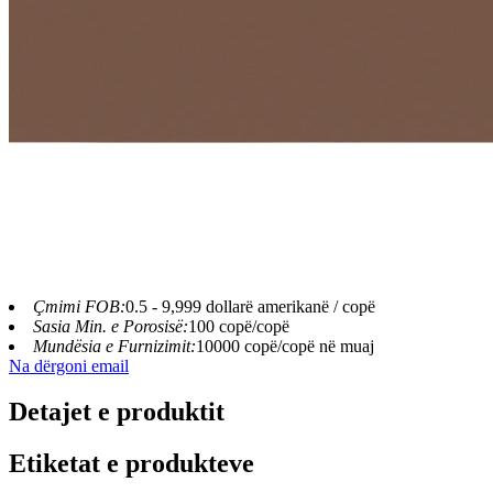
Çmimi FOB:
0.5 - 9,999 dollarë amerikanë / copë
Sasia Min. e Porosisë:
100 copë/copë
Mundësia e Furnizimit:
10000 copë/copë në muaj
Na dërgoni email
Detajet e produktit
Etiketat e produkteve