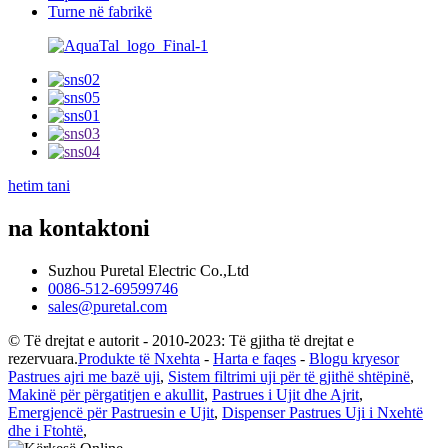
Turne në fabrikë
hetim tani
na kontaktoni
Suzhou Puretal Electric Co.,Ltd
0086-512-69599746
sales@puretal.com
© Të drejtat e autorit - 2010-2023: Të gjitha të drejtat e
rezervuara.
Produkte të Nxehta
-
Harta e faqes
-
Blogu kryesor
Pastrues ajri me bazë uji
,
Sistem filtrimi uji për të gjithë shtëpinë
,
Makinë për përgatitjen e akullit
,
Pastrues i Ujit dhe Ajrit
,
Emergjencë për Pastruesin e Ujit
,
Dispenser Pastrues Uji i Nxehtë
dhe i Ftohtë
,