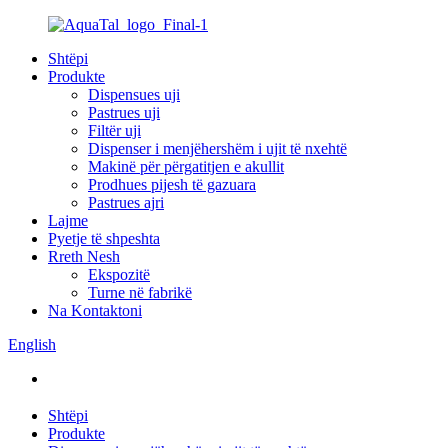
Shtëpi
Produkte
Dispensues uji
Pastrues uji
Filtër uji
Dispenser i menjëhershëm i ujit të nxehtë
Makinë për përgatitjen e akullit
Prodhues pijesh të gazuara
Pastrues ajri
Lajme
Pyetje të shpeshta
Rreth Nesh
Ekspozitë
Turne në fabrikë
Na Kontaktoni
English
Shtëpi
Produkte