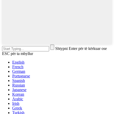
Shtypni Enter për të kërkuar ose
ESC për ta mbyllur
English
French
German
Portuguese
Spanish
Russian
Japanese
Korean
Arabic
Irish
Greek
Turkish