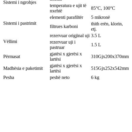
Sistemi i ngrohjes
temperatura e ujit të
85°C, 100°C
nxehtë
elementi parafiltër
5 mikronë
Sistemi i pastrimit
thith erën, klorin,
filtrues karboni
etj.
rezervuar origjinal uji
3.5 L
Vëllimi
rezervuar uji i
1.5 L
pastruar
gjatësi x gjerësi x
Përmasat
310Gjx200x370mm
lartësi
gjatësi x gjerësi x
Madhësia e paketimit
515Gjx252x542mm
lartësi
Pesha
peshë neto
6 kg