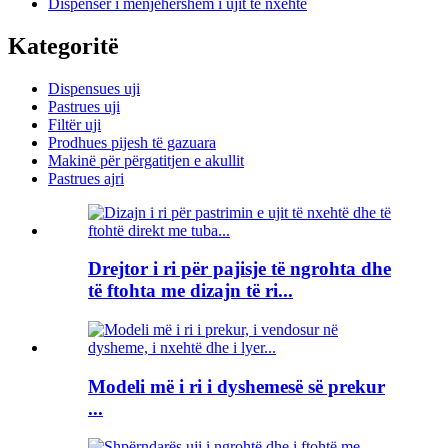
Dispenser i menjëhershëm i ujit të nxehtë
Kategoritë
Dispensues uji
Pastrues uji
Filtër uji
Prodhues pijesh të gazuara
Makinë për përgatitjen e akullit
Pastrues ajri
Drejtor i ri për pajisje të ngrohta dhe
të ftohta me dizajn të ri...
Modeli më i ri i dyshemesë së prekur
...