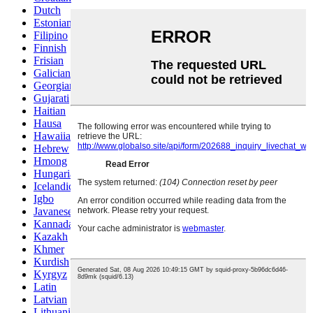
Dutch
Estonian
Filipino
Finnish
Frisian
Galician
Georgian
Gujarati
Haitian
Hausa
Hawaiian
Hebrew
Hmong
Hungarian
Icelandic
Igbo
Javanese
Kannada
Kazakh
Khmer
Kurdish
Kyrgyz
Latin
Latvian
Lithuanian