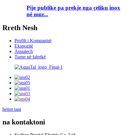
Pije publike pa prekje nga çeliku inox
në mur...
Rreth Nesh
Profili i Kompanisë
Ekspozitë
Aquatech
Turne në fabrikë
hetim tani
na kontaktoni
Suzhou Puretal Electric Co.,Ltd