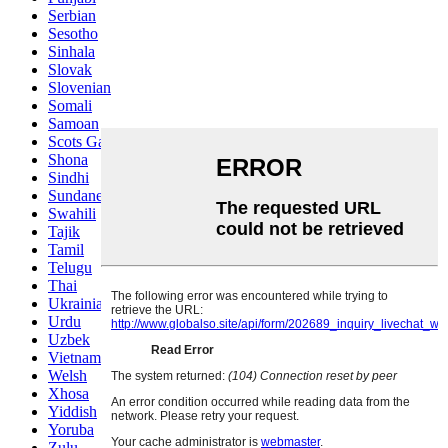
Serbian
Sesotho
Sinhala
Slovak
Slovenian
Somali
Samoan
Scots Gaelic
Shona
Sindhi
Sundanese
Swahili
Tajik
Tamil
Telugu
Thai
Ukrainian
Urdu
Uzbek
Vietnamese
Welsh
Xhosa
Yiddish
Yoruba
Zulu