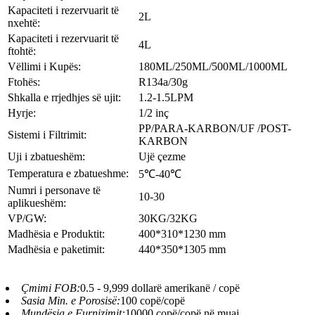
Kapaciteti i rezervuarit të
2L
nxehtë:
Kapaciteti i rezervuarit të
4L
ftohtë:
Vëllimi i Kupës:
180ML/250ML/500ML/1000ML
Ftohës:
R134a/30g
Shkalla e rrjedhjes së ujit:
1.2-1.5LPM
Hyrje:
1/2 inç
PP/PARA-KARBON/UF /POST-
Sistemi i Filtrimit:
KARBON
Uji i zbatueshëm:
Ujë çezme
Temperatura e zbatueshme:
5℃-40℃
Numri i personave të
10-30
aplikueshëm:
VP/GW:
30KG/32KG
Madhësia e Produktit:
400*310*1230 mm
Madhësia e paketimit:
440*350*1305 mm
Çmimi FOB:
0.5 - 9,999 dollarë amerikanë / copë
Sasia Min. e Porosisë:
100 copë/copë
Mundësia e Furnizimit:
10000 copë/copë në muaj