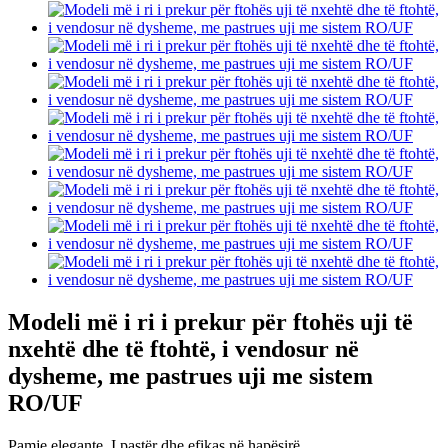
Modeli më i ri i prekur për ftohës uji të
nxehtë dhe të ftohtë, i vendosur në
dysheme, me pastrues uji me sistem
RO/UF
Pamje elegante. I pastër dhe efikas në hapësirë