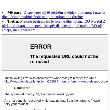
Më parë:
Dispensues uji të pijshëm shtëpiak i pavarur, i nxehtë
dhe i ftohtë, makinë ftohëse uji me tubacione direkte
Tjetra:
Makinë pastrimi uji të nxehtë dhe normal RO Puretal 2
në 1 për lavamanin e poshtëm, për dispenser uji të nxehtë RO në
shtëpi, menjëhershëm