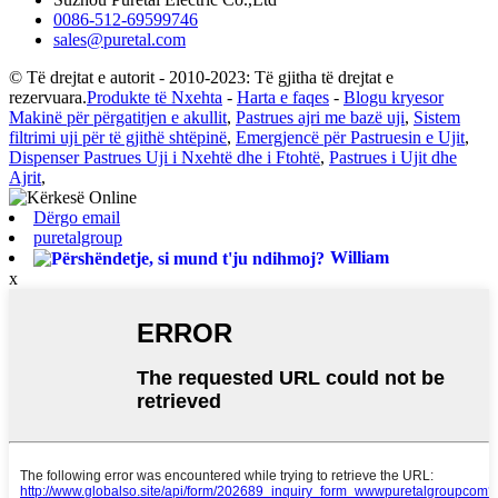
0086-512-69599746
sales@puretal.com
© Të drejtat e autorit - 2010-2023: Të gjitha të drejtat e
rezervuara.
Produkte të Nxehta
-
Harta e faqes
-
Blogu kryesor
Makinë për përgatitjen e akullit
,
Pastrues ajri me bazë uji
,
Sistem
filtrimi uji për të gjithë shtëpinë
,
Emergjencë për Pastruesin e Ujit
,
Dispenser Pastrues Uji i Nxehtë dhe i Ftohtë
,
Pastrues i Ujit dhe
Ajrit
,
Dërgo email
puretalgroup
William
x