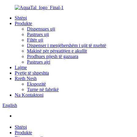
Shtëpi
Produkte
Dispensues uji
Pastrues uji
Filtër uji
Dispenser i menjëhershëm i ujit të nxehtë
Makinë për përgatitjen e akullit
Prodhues pijesh të gazuara
Pastrues ajri
Lajme
Pyetje të shpeshta
Rreth Nesh
Ekspozitë
Turne në fabrikë
Na Kontaktoni
English
Shtëpi
Produkte