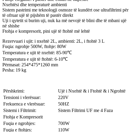
Nxehtësi dhe temperaturë ambienti
Sistem pastrimi me teknologji osmoze të kundërt ose ultrafiltrimi për
të ofruar ujë të pijshëm të pastër direkt
Uji i qytetit si burim uji, nuk ka më nevojë të blini dhe të mbani ujë
në shishe
Ftohja e kompresorit, pini ujë të ftohtë më lehtë
Rezervuari i ujit: i nxehtë 2L, ambienti: 2L, i ftohtë 3 L
Fuqia: ngrohje 500W, ftohje: 80W
Temperatura e ujit të nxehtë: 85-90℃
Temperatura e ujit të ftohtë: 6-10℃
Përmasat: 254*475*1260 mm
Pesha: 19 kg
Përshkrimi:
Ujë i Nxehtë & i Ftohtë & i Ngrohtë
Tensioni i vlerësuar:
220V
Frekuenca e vlerësuar:
50HZ
Sistemi i Filtrimit:
Sistem Filtrimi UF me 4 Faza
Ftohja e Kompresorit
Fuqia e ngrohjes:
700W
Fuqia e ftohjes:
110W